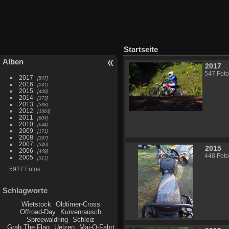
Startseite
Alben
2017
547 Foto
2017
547
2016
241
2015
448
2014
373
2013
338
2012
1064
2011
604
2010
644
2009
171
2008
397
2007
340
2015
2006
449
448 Foto
2005
311
5927 Fotos
Schlagworte
Wietstock
Oldtimer-Cross
Offroad-Day
Kurvenrausch
Spreewaldring
Schleiz
Grab The Flag
Uelzen
Mai-O-Fahrt