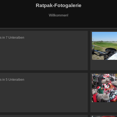
Ratpak-Fotogalerie
Willkommen!
s in 7 Unteralben
s in 5 Unteralben