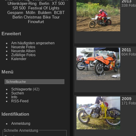
2013
Uhlenköper-Ring
Berlin
XT 500
338 Foto
SR 500
Festival Of Lights
Gespann
Mölln
Buldern
BCBT
Berlin Christmas Bike Tour
Finowfurt
Erweitert
Am häufigsten angesehen
Neueste Fotos
2011
Neueste Alben
604 Foto
Zufällige Fotos
Kalender
Menü
Schlagworte
(42)
Suchen
Info
2009
RSS-Feed
171 Foto
Identifikation
Anmeldung
Schnelle Anmeldung