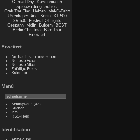
Offroad-Day
Kurvenrausch
Spreewaldring
Schleiz
Grab The Flag
Uelzen
Mai-O-Fahrt
Uhlenköper-Ring
Berlin
XT 500
SR 500
Festival Of Lights
Gespann
Mölln
Buldern
BCBT
Berlin Christmas Bike Tour
Finowfurt
Erweitert
Am häufigsten angesehen
Neueste Fotos
Neueste Alben
Zufällige Fotos
Kalender
Menü
Schlagworte
(42)
Suchen
Info
RSS-Feed
Identifikation
Anmeldung