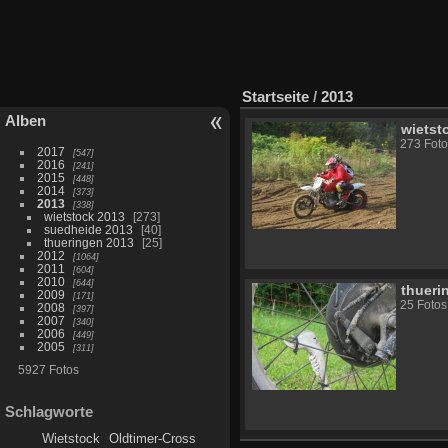
Startseite
/
2013
Alben
wietst
273 Foto
2017
547
2016
241
2015
448
2014
373
2013
338
wietstock 2013
273
suedheide 2013
40
thueringen 2013
25
2012
1064
2011
604
2010
644
thueri
2009
171
25 Fotos
2008
397
2007
340
2006
449
2005
311
5927 Fotos
Schlagworte
Wietstock
Oldtimer-Cross