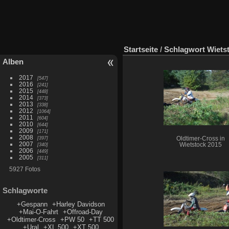
Startseite
/
Schlagwort
Wiets
Alben
2017
547
2016
241
2015
448
2014
373
2013
338
2012
1064
2011
604
2010
644
2009
171
2008
397
Oldtimer-Cross in
2007
340
Wietstock 2015
2006
449
2005
311
5927 Fotos
Schlagworte
+Gespann
+Harley Davidson
+Mai-O-Fahrt
+Offroad-Day
+Oldtimer-Cross
+PW 50
+TT 500
+Ural
+XL 500
+XT 500