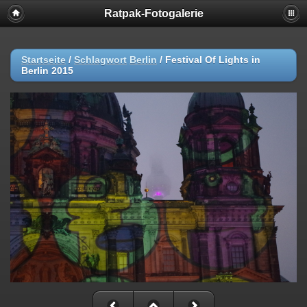
Ratpak-Fotogalerie
Startseite
/
Schlagwort
Berlin
/
Festival Of Lights in
Berlin 2015