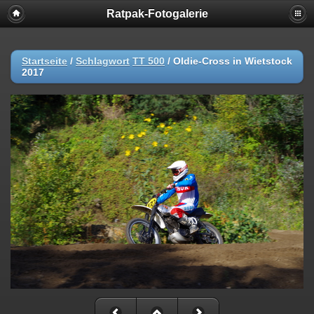
Ratpak-Fotogalerie
Startseite
/
Schlagwort
TT 500
/
Oldie-Cross in Wietstock
2017