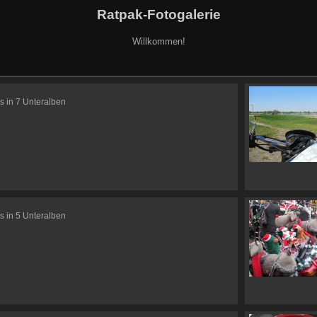
Ratpak-Fotogalerie
Willkommen!
s in 7 Unteralben
s in 5 Unteralben