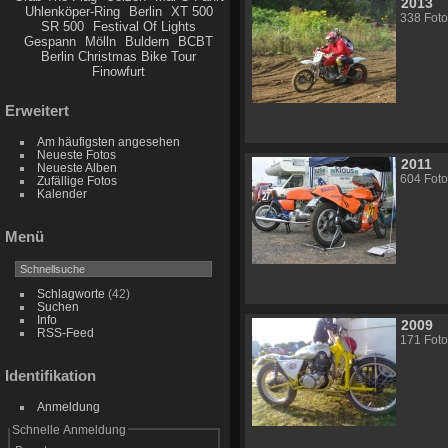
2013
Uhlenköper-Ring
Berlin
XT 500
338 Foto
SR 500
Festival Of Lights
Gespann
Mölln
Buldern
BCBT
Berlin Christmas Bike Tour
Finowfurt
Erweitert
Am häufigsten angesehen
Neueste Fotos
2011
Neueste Alben
604 Foto
Zufällige Fotos
Kalender
Menü
Schlagworte
(42)
Suchen
Info
2009
RSS-Feed
171 Foto
Identifikation
Anmeldung
Schnelle Anmeldung