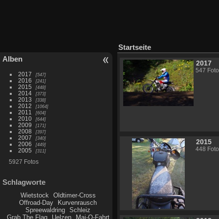
Startseite
Alben
2017
547 Foto
2017
547
2016
241
2015
448
2014
373
2013
338
2012
1064
2011
604
2010
644
2009
171
2008
397
2007
340
2015
2006
449
448 Foto
2005
311
5927 Fotos
Schlagworte
Wietstock
Oldtimer-Cross
Offroad-Day
Kurvenrausch
Spreewaldring
Schleiz
Grab The Flag
Uelzen
Mai-O-Fahrt