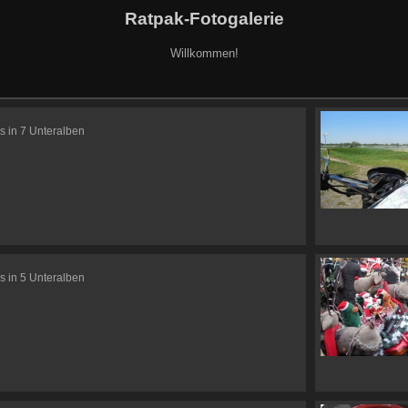
Ratpak-Fotogalerie
Willkommen!
s in 7 Unteralben
s in 5 Unteralben