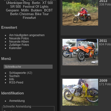
2013
Uhlenköper-Ring
Berlin
XT 500
338 Foto
SR 500
Festival Of Lights
Gespann
Mölln
Buldern
BCBT
Berlin Christmas Bike Tour
Finowfurt
Erweitert
Am häufigsten angesehen
Neueste Fotos
2011
Neueste Alben
604 Foto
Zufällige Fotos
Kalender
Menü
Schlagworte
(42)
Suchen
Info
2009
RSS-Feed
171 Foto
Identifikation
Anmeldung
Schnelle Anmeldung