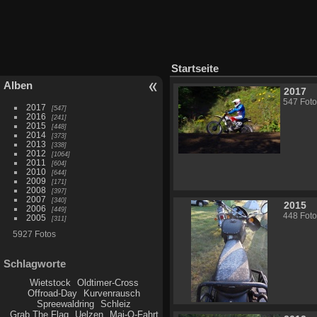
Startseite
Alben
2017
547 Foto
2017
547
2016
241
2015
448
2014
373
2013
338
2012
1064
2011
604
2010
644
2009
171
2008
397
2007
340
2015
2006
449
448 Foto
2005
311
5927 Fotos
Schlagworte
Wietstock
Oldtimer-Cross
Offroad-Day
Kurvenrausch
Spreewaldring
Schleiz
Grab The Flag
Uelzen
Mai-O-Fahrt